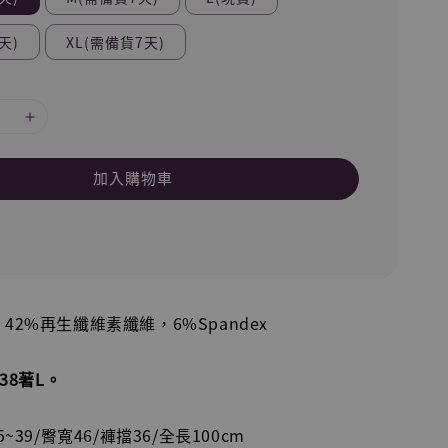
天)
XL(需備貨7天)
加入購物車
er，42%再生纖維素纖維，6%Spandex
圍38著L。
~39/臀寬46/褲擋36/全長100cm