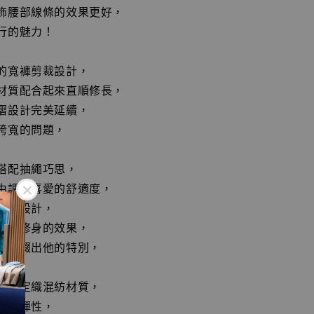
飾腰部線條的效果更好，
行的魅力！
的寬褲剪裁設計，
材質配合起來直順修長，
摺設計完美延續，
胯寬的問題，
搭配抽繩巧思，
由調整喜愛的舒適度，
線的設計，
體而修身的效果，
袋點綴出他的特別，
科技定織混紡材質，
自帶彈性，