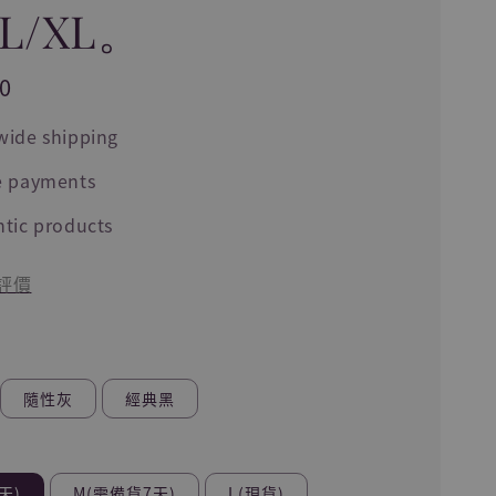
/L/XL。
0
wide shipping
e payments
tic products
評價
隨性灰
經典黑
天)
M(需備貨7天)
L(現貨)