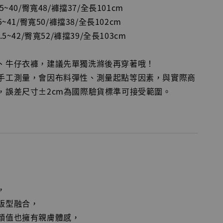
~40/臀寬48/褲擋37/全長101cm
~41/臀寬50/褲擋38/全長102cm
5~42/臀寬52/褲擋39/全長103cm
物、牛仔衣褲，建議先單獨洗滌後再穿著哦！
平手工測量，會因布料彈性、測量起點等因素，與實際商
，誤差尺寸±2cm為國際驗貨標準可接受範圍。
，
版型融合，
顏值也擁有親膚體感，