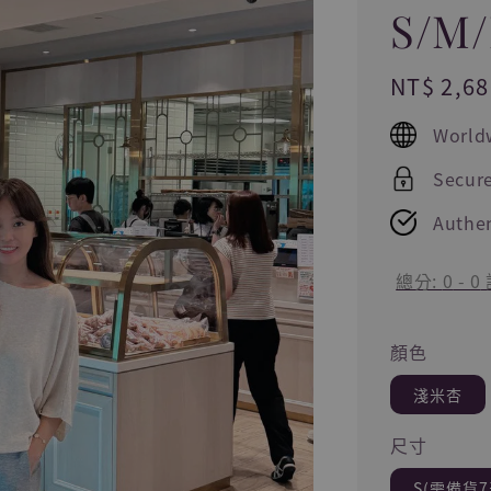
S/M
Regular
NT$ 2,68
price
World
Secur
Authen
總分:
0
-
0
顏色
淺米杏
尺寸
S(需備貨7