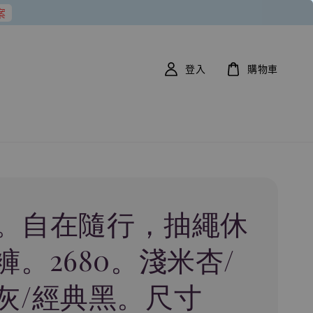
案
登入
購物車
69。自在隨行，抽繩休
褲。2680。淺米杏/
灰/經典黑。尺寸