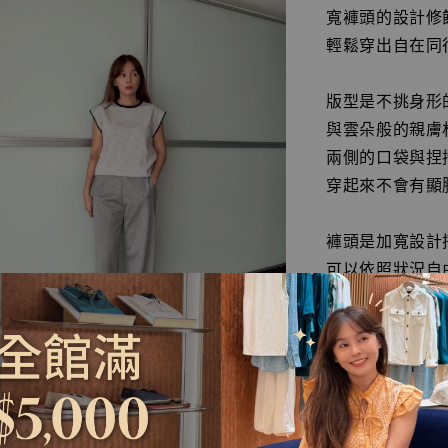
寬褲頭的設計修
輕鬆穿出自在同
版型是不挑身形
與雲朵般的親膚
兩側的口袋與捏
穿起來不會有顯
褲頭是加寬設計
可以依照狀況自
身上還有立體中
打造腿部線條立
最後用背後單口
採用韓國進口黑
讓成品質料緊密