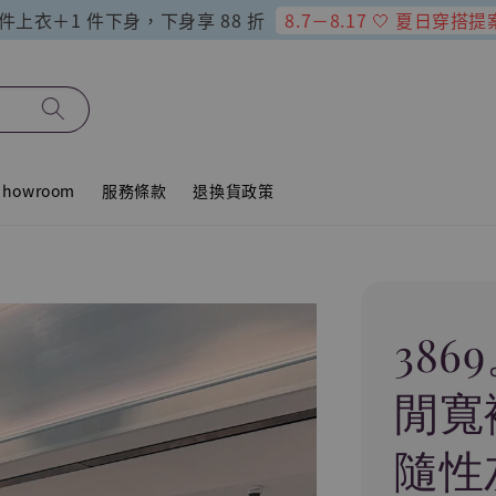
8.7－8.17 🤍 夏日穿搭提
 件上衣＋1 件下身，下身享 88 折
howroom
服務條款
退換貨政策
38
閒寬
隨性