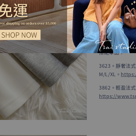
穿著活動自如不
環保可循環再生
讓表面面料質感
垂墜抗皺性也優
透氣效果更是令
搭配單品：
3623。靜奢法
M/L/XL。
https
3862。輕盈法
https://www.ts