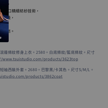
緊繃，
× 進口精細紡紗技術，
更高級，
越，
人著迷。
式滾邊條紋修身上衣。2580。白底條紋/藍底條紋。尺寸
://www.tsuistudio.com/products/3623top
式短袖西裝外套。2680。巴黎黑/卡其色。尺寸S/M/L。
uistudio.com/products/3862coat