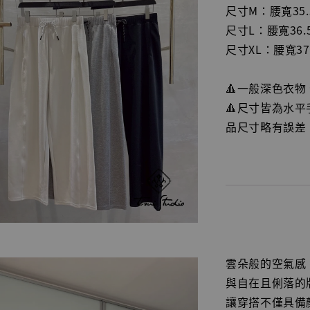
尺寸M：腰寬35.5
尺寸L：腰寬36.5
尺寸XL：腰寬37.
🔺一般深色衣
🔺尺寸皆為水
品尺寸略有誤差
雲朵般的空氣感
與自在且俐落的
讓穿搭不僅具備