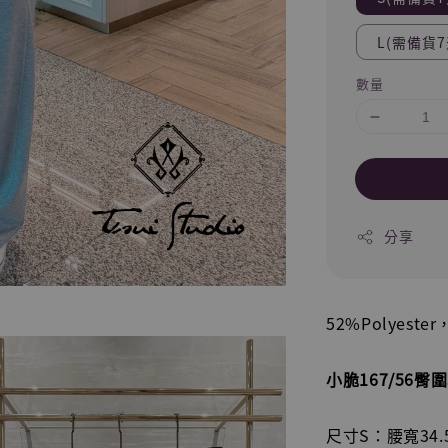
L(需備貨7
數量
分享
52%Polyest
小脆167/56臀
尺寸S：腰寬34.5