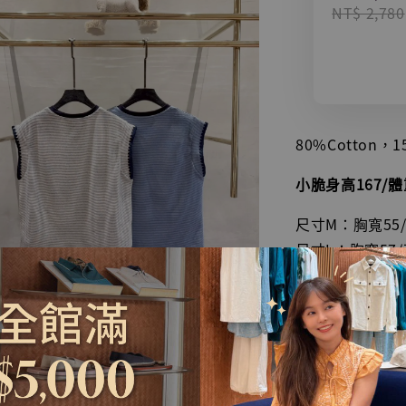
NT$ 2,780
80%Cotton，15
小脆身高167/
尺寸M：胸寬55/
尺寸L：胸寬57/
尺寸L：胸寬59/
🔺一般深色衣