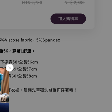
NT$ 2,780
NT$ 2,680
NT
加入購物車
%Viscose fabric，5%Spandex
體重56，穿著L舒適。
下擺寬58/全長56cm
下擺寬59/全長57cm
下擺寬60/全長58cm
物、牛仔衣褲，建議先單獨洗滌後再穿著哦！