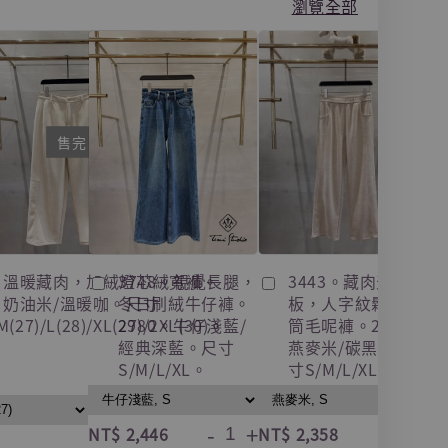
瀏覽全部
售完
5。溫暖藏肉，加絨燈芯絨寬褲。
3748。視覺長腿，
3443。藏肉天花
0。奶油米/溫暖咖。尺寸
冬日刷絨牛仔褲。
板，人字紋鬆緊直
M(27)/L(28)/XL(29)/2XL(30)。
2780。牛仔淺藍/
筒毛呢褲。2680。
經典深藍。尺寸
燕麥米/碳黑灰。尺
S/M/L/XL。
寸S/M/L/XL。
-
+
-
+
NT$ 2,446
NT$ 2,358
NT