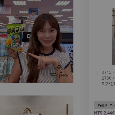
374
278
S(26)/
NT$ 2,446