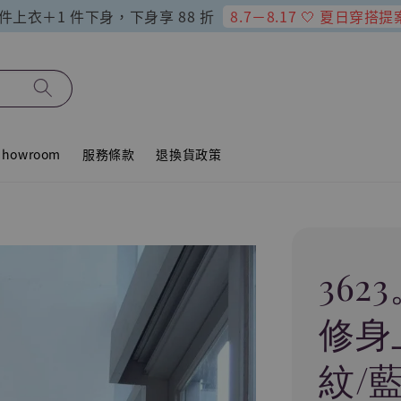
8.7－8.17 🤍 夏日穿搭提
 件上衣＋1 件下身，下身享 88 折
howroom
服務條款
退換貨政策
36
修身
紋/