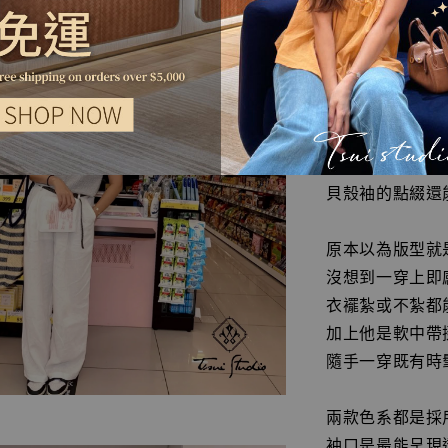
在追求舒適與時
這款一眼就展現
極親膚的優質棉
結合在一起後即
貝殼袖的點綴還
原本以為版型就
沒想到一穿上即
衣襬紮或不紮都
加上他是軟中帶
隨手一穿既有時
兩款色系都是採
袖口是最能呈現