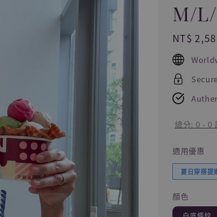
M/L
Regular
NT$ 2,58
price
World
Secur
Authen
總分:
0
-
0
適用優惠
夏日穿搭提案
顏色
白底條紋