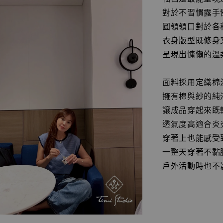
對於不習慣露手
圓領領口對於各
衣身版型既修身
呈現出慵懶的溫
面料採用定織棉
擁有棉與紗的純
讓成品穿起來既
透氣度高適合炎
穿著上也能感受
一整天穿著不黏
戶外活動時也不