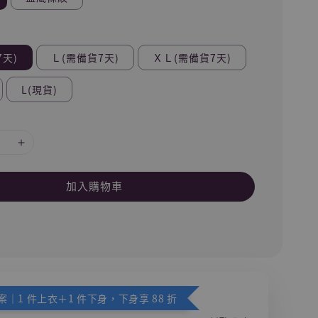
7天)
Ｌ(需備貨7天)
ＸＬ(需備貨7天)
L(現貨)
加入購物車
｜1 件上衣＋1 件下身，下身享 88 折