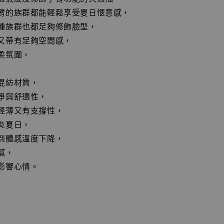
臂的族群都能輕鬆享受夏日愜意感，
種族群也都足夠修飾臉型，
又帶有足夠空間感，
柔氛圍，
混紡材質，
淨與舒適性，
輕薄又有支撐性，
炎夏日，
到體感溫度下降，
膩，
影響心情。