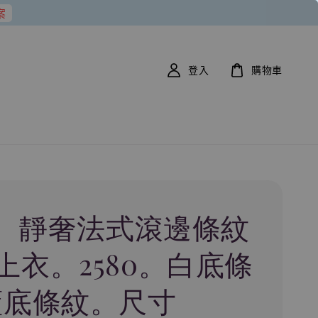
案
登入
購物車
23。靜奢法式滾邊條紋
上衣。2580。白底條
藍底條紋。尺寸