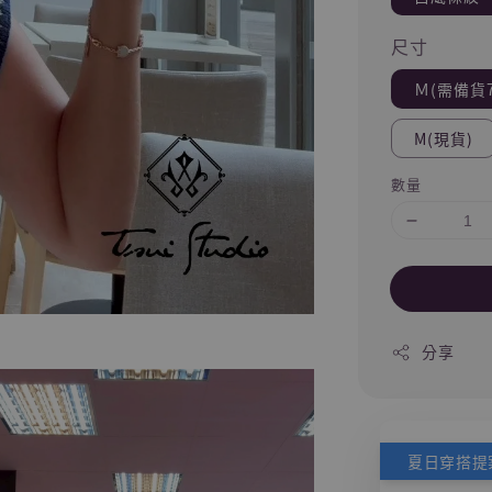
尺寸
Ｍ(需備貨
M(現貨)
數量
分享
夏日穿搭提案