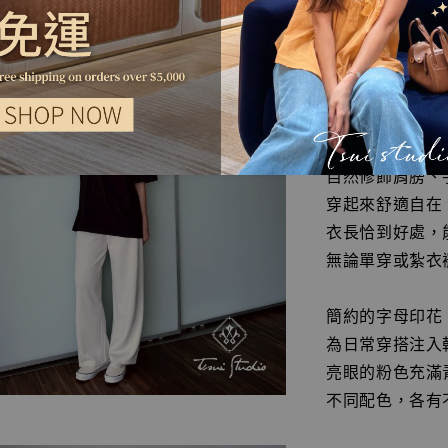
總能穿出率性又
低調的英文字樣
不需要過多點綴
就能展現舒適的
落肩搭配寬鬆版
自然修飾肩膀、
穿起來舒適自在
衣長恰到好處，
無論單穿或紮衣
簡約的字母印花
為日常穿搭注入
亮眼的粉色充滿
不同配色，各有