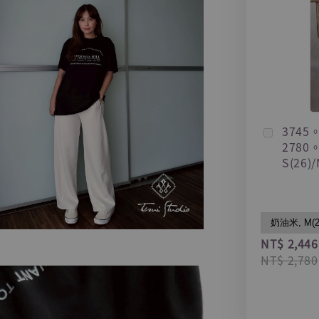
374
278
S(26)/
NT$ 2,446
NT$ 2,780