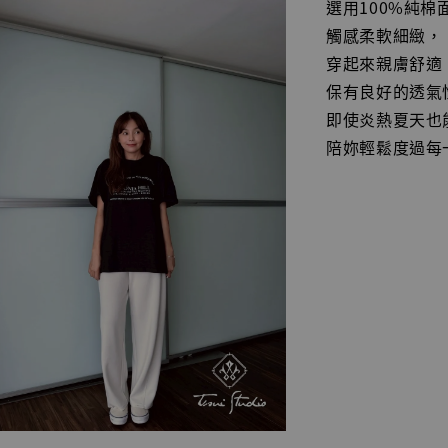
選用100%純棉
觸感柔軟細緻，
穿起來親膚舒適
保有良好的透氣
即使炎熱夏天也
陪妳輕鬆度過每