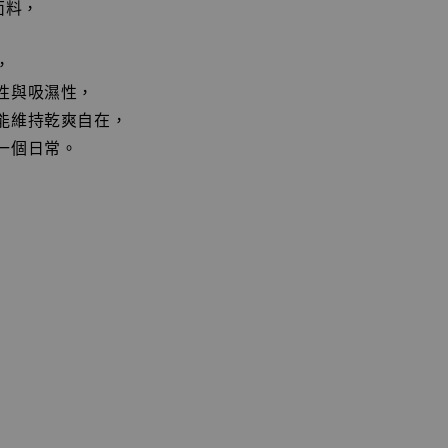
面料，
，
性與吸濕性，
能維持乾爽自在，
一個日常。