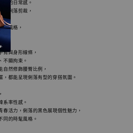
自在的日常感。
搭配俐落剪裁，
，
休閒風格，
型，
手臂與身形線條，
、不顯拘束。
能自然修飾腰臀比例，
襬，都能呈現俐落有型的穿搭氛圍。
，
韓系率性感。
青春活力，俐落的黑色展現個性魅力，
不同的時髦風格。