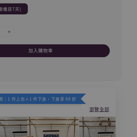
需備貨7天)
加入購物車
｜1 件上衣＋1 件下身，下身享 88 折
瀏覽全部