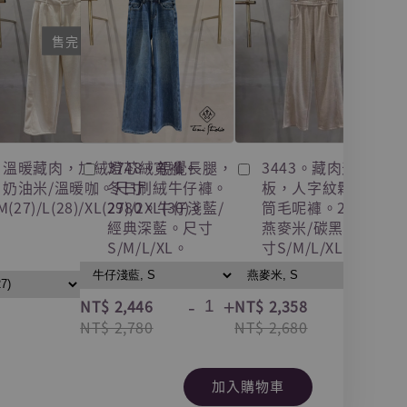
售完
5。溫暖藏肉，加絨燈芯絨寬褲。
3748。視覺長腿，
3443。藏肉天花
0。奶油米/溫暖咖。尺寸
冬日刷絨牛仔褲。
板，人字紋鬆緊直
M(27)/L(28)/XL(29)/2XL(30)。
2780。牛仔淺藍/
筒毛呢褲。2680。
經典深藍。尺寸
燕麥米/碳黑灰。尺
S/M/L/XL。
寸S/M/L/XL。
-
+
-
+
NT$ 2,446
NT$ 2,358
NT
NT$ 2,780
NT$ 2,680
NT
加入購物車