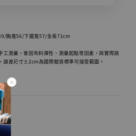
/胸寬56/下擺寬57/全長71cm
平手工測量，會因布料彈性、測量起點等因素，與實際商
，誤差尺寸±2cm為國際驗貨標準可接受範圍。
rt，