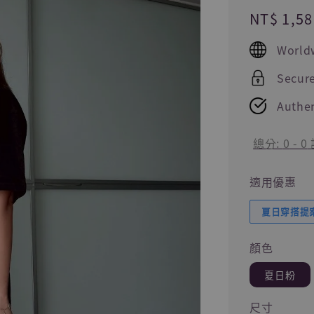
Regular
NT$ 1,58
price
World
Secur
Authen
總分:
0
-
0
適用優惠
夏日穿搭提案
顏色
夏日粉
尺寸