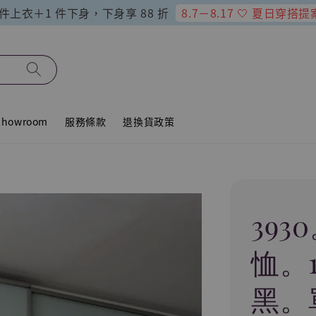
8.7－8.17 🤍 夏日穿搭提
 件上衣＋1 件下身，下身享 88 折
howroom
服務條款
退換貨政策
393
恤。
黑。