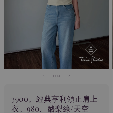
1
/
13
3900。經典亨利領正肩上
衣。980。酪梨綠/天空