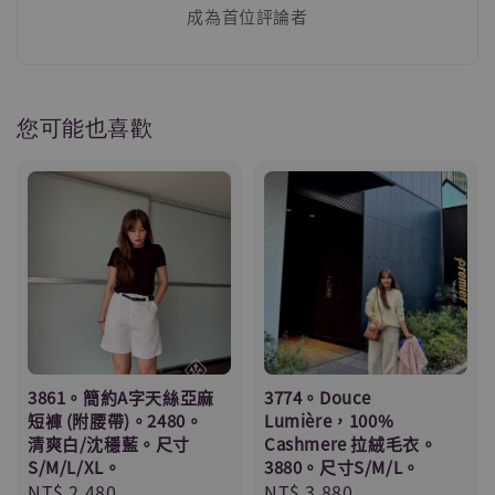
成為首位評論者
您可能也喜歡
3861。簡約A字天絲亞麻
3774。Douce
短褲 (附腰帶)。2480。
Lumière，100%
清爽白/沈穩藍。尺寸
Cashmere 拉絨毛衣。
S/M/L/XL。
3880。尺寸S/M/L。
Regular
NT$ 2,480
Regular
NT$ 3,880