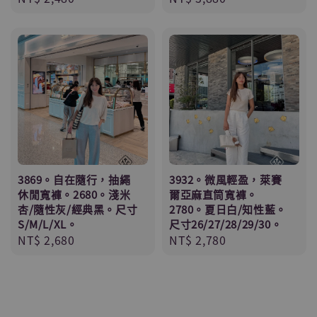
price
price
3869。自在隨行，抽繩
3932。微風輕盈，萊賽
休閒寬褲。2680。淺米
爾亞麻直筒寬褲。
杏/隨性灰/經典黑。尺寸
2780。夏日白/知性藍。
S/M/L/XL。
尺寸26/27/28/29/30。
Regular
NT$ 2,680
Regular
NT$ 2,780
price
price