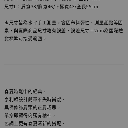
尺寸L：肩寬38/胸寬46/下擺寬43/全長55cm
🔺尺寸皆為水平手工測量，會因布料彈性、測量起點等因
素，與實際商品尺寸略有誤差，誤差尺寸±2cm為國際驗
貨標準可接受範圍。
春夏時髦中的經典，
亨利領設計簡單不失時尚感，
具備修飾肩頸的正肩巧思，
單穿即顯得俐落有精神，
色調上更有春夏清新的搭配，