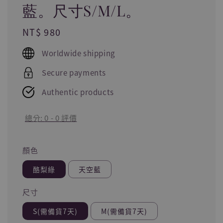
藍。尺寸S/M/L。
Regular
NT$ 980
price
Worldwide shipping
Secure payments
Authentic products
總分:
0
-
0
評價
顏色
酪梨綠
天空藍
尺寸
S(需備貨7天)
M(需備貨7天)