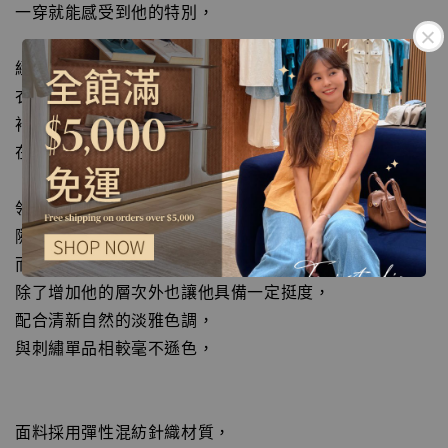
一穿就能感受到他的特別，
經典圓領搭配正肩剪裁，
衣身直順利落沒有累贅感，
袖型空間也不拘束，
在任何場合都能給予休閒時髦態度，
領口的半門襟可以自由開扣，
隨著心情與場合變化造型，
而衣身表現帶有細坑條的紋路，
除了增加他的層次外也讓他具備一定挺度，
配合清新自然的淡雅色調，
與刺繡單品相較毫不遜色，
面料採用彈性混紡針織材質，