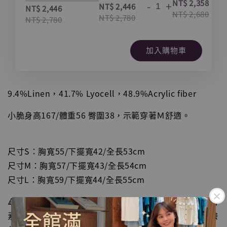
-
NT$ 2,358
-
+
NT$ 2,446
NT$ 2,446
NT$ 2,680
NT$ 2,780
NT$ 2,780
加入購物車
9.4%Linen，41.7% Lyocell，48.9%Acrylic fiber
小脆身高167/體重56 臀圍38，示範穿著Ｍ舒適。
尺寸S：胸寬55/下擺寬42/全長53cm
尺寸M：胸寬57/下擺寬43/全長54cm
尺寸L：胸寬59/下擺寬44/全長55cm
🔺尺寸皆為水平手工測量，會因布料彈性、測量起點等因
素，與實際商品尺寸略有誤差，誤差尺寸±2cm為國際驗