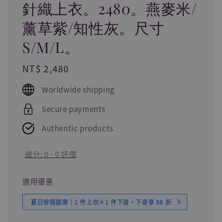
針織上衣。2480。燕麥米/
薰草紫/知性灰。尺寸
S/M/L。
Regular
NT$ 2,480
price
Worldwide shipping
Secure payments
Authentic products
總分:
0
-
0
評價
適用優惠
夏日穿搭提案｜1 件上衣＋1 件下身，下身享 88 折