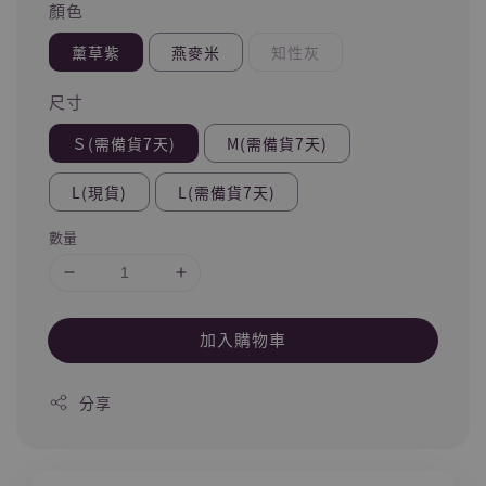
顏色
薰草紫
燕麥米
知性灰
尺寸
Ｓ(需備貨7天)
M(需備貨7天)
L(現貨)
L(需備貨7天)
數量
加入購物車
分享