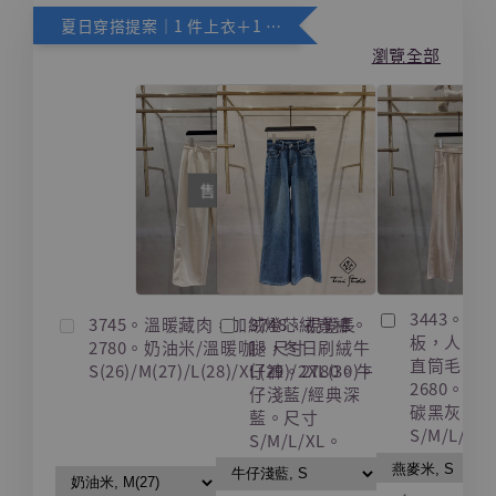
夏日穿搭提案｜1 件上衣＋1 件下身，下身享 88 折
瀏覽全部
售完
3443。藏
3745。溫暖藏肉，加絨燈芯絨寬褲。
3748。視覺長
板，人字
2780。奶油米/溫暖咖。尺寸
腿，冬日刷絨牛
直筒毛呢
S(26)/M(27)/L(28)/XL(29)/2XL(30)。
仔褲。2780。牛
2680。燕
仔淺藍/經典深
碳黑灰。
藍。尺寸
S/M/L/XL
S/M/L/XL。