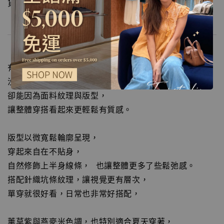
貨標準可接受範圍。
有時候最喜歡的， 反而是這種簡單卻很耐看的上衣，
沒有過多繁複設計，
卻能因為面料紋理與版型，
讓整體穿搭看起來更輕鬆有質感。
版型以微寬鬆輪廓呈現，
穿起來自在不貼身，
自然修飾上半身線條， 也讓整體更多了些鬆弛感。
搭配針織坑條紋理，讓視覺更有層次，
單穿就很好看，日常也非常好搭配，
薰草紫與燕麥米色調，也特別適合夏天穿著，