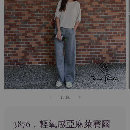
1
/
19
3876，輕氧感亞麻萊賽爾