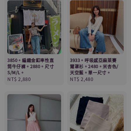
3850。編織金釦率性直
3933。呼吸感亞麻萊賽
筒牛仔褲。2880。尺寸
爾罩衫。2480。米杏色/
S/M/L。
天空藍。單一尺寸。
Regular
NT$ 2,880
Regular
NT$ 2,480
price
price