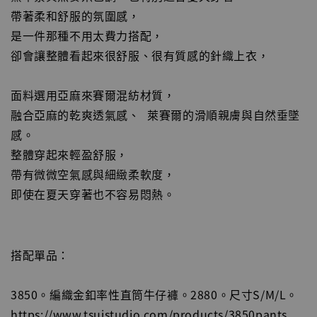
帶著柔和舒服的氛圍感，
是一件那種不用太費力搭配，
卻會讓整體看起來很舒服、很有質感的針織上衣，
面料選用亞麻來賽爾混紡材質，
融合亞麻的乾爽透氣感、 萊賽爾的滑順親膚與自然垂墜
感。
整體穿起來輕盈舒服，
帶有微微空氣感與細緻柔軟度，
即使在夏天穿著也不容易悶熱。
搭配單品：
3850。編織金釦率性直筒牛仔褲。2880。尺寸S/M/L。
https://www.tsuistudio.com/products/3850pants