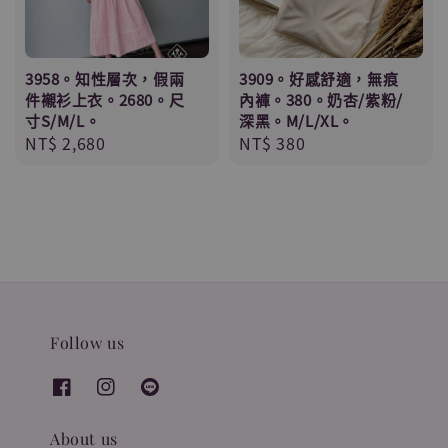
3958。知性層次，假兩
3909。好感舒適，無痕
件襯衫上衣。2680。尺
內褲。380。奶杏/紫粉/
寸S/M/L。
深黑。M/L/XL。
Regular
NT$ 2,680
Regular
NT$ 380
price
price
Follow us
About us