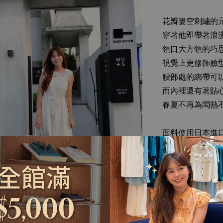
花瓣簍空刺繡的
穿著他即帶著浪
領口大方領的巧
視覺上更修飾臉
腰部處的綁帶可
而內裡還有著貼
春夏不再為悶熱
面料使用日本進
選用 100% 日
經老式織機織造
面料綿密挺韌卻
穿起來透氣、舒
讓肌膚在盛夏中