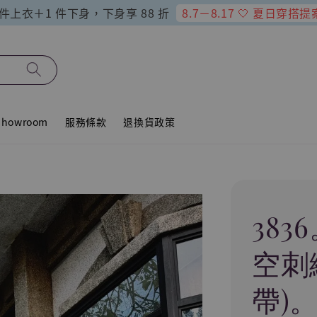
8.7－8.17 🤍 夏日穿搭提
 件上衣＋1 件下身，下身享 88 折
howroom
服務條款
退換貨政策
38
空刺
帶)。