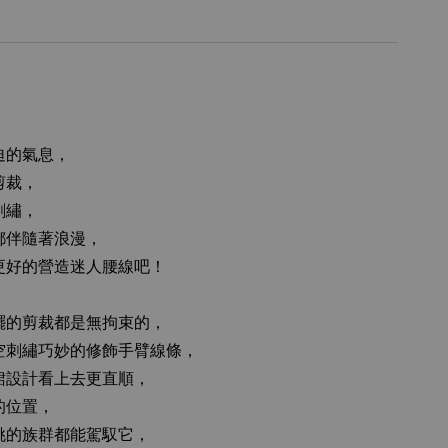
迫的氣息，
剪裁，
刺繡，
都伴隨著浪漫，
更好的營造迷人腰線吧！
擺的剪裁都是無拘束的，
空刺繡巧妙的修飾手臂線條，
裙設計看上去更直順，
的位置，
挑的族群都能駕馭它，