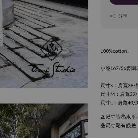
分享
100%cotton。
小脆167/56臀
尺寸S：肩寬38/胸
尺寸M：肩寬39/
尺寸L：肩寬40/胸
🔺尺寸皆為水
品尺寸略有誤差