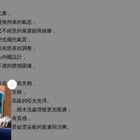
元素，
漫無拘束的氣息，
思不經意的展露鎖骨線條，
型也襯托氣質，
以依照喜好調整，
心內襯設計，
不適的體感困擾，
口高品質高支棉，
本進口高支棉，
，帶有高級的啞光光澤。
不厚重，經水洗處理後更加親膚，
爽且很有質感，
也能感受如雲朵般的親膚與涼爽。