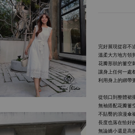
完好展現從容不
溫柔大方地方領
花瓣形狀的簍空
讓身上任何一處
利用身上的綁帶
從領口到整體裙
無袖搭配花瓣簍
不貼臀的浪漫傘
長度也落在恰好
無論嬌小還是高