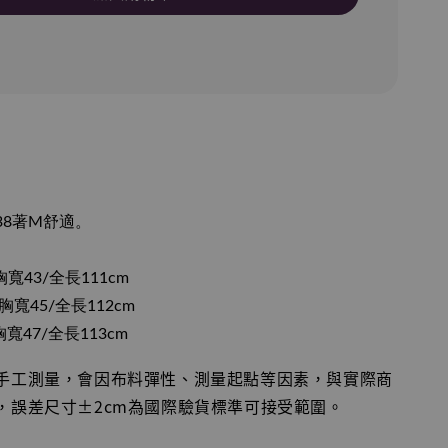
圍38著M舒適。
寬43/全長111cm
胸寬45/全長112cm
寬47/全長113cm
平手工測量，會因布料彈性、測量起點等因素，與實際商
，誤差尺寸±2cm為國際驗貨標準可接受範圍。