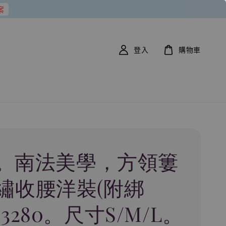
案
登入
購物車
36。南法美學，方領簍
繡收腰洋裝(附綁
3280。尺寸S/M/L。