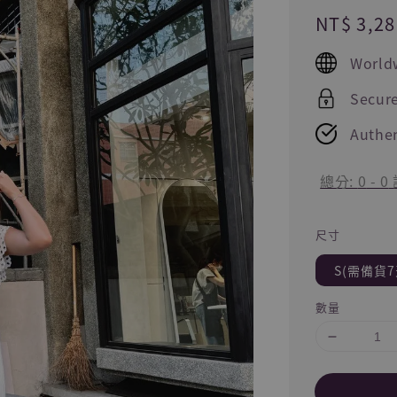
Regular
NT$ 3,28
price
World
Secur
Authen
總分:
0
-
0
尺寸
S(需備貨7
數量