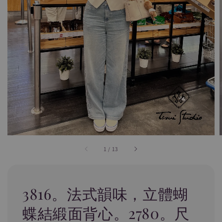
1
/
13
3816。法式韻味，立體蝴
蝶結緞面背心。2780。尺