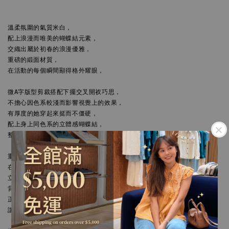
溫柔氛圍的氣質米白，

配上浪漫而唯美的蝴蝶結元素，

交織出屬於初春的浪漫優雅，

重磅的緞面材質，

在活動的每個瞬間顯得格外耀眼，

微A字版型剪裁搭配下擺交叉開衩巧思，

不擔心因色系較淺而影響視覺上的效果，

有厚度的她穿起來挺而不僵硬，

配上身上同色系的立體感蝴蝶結，

整體自帶著貴氣優雅的氣息，

重磅緞面材質搭配著自然垂墜的弧度，

在舉手投足的每個瞬間都是那樣優雅迷人，

立體蝴蝶結點綴出它應有的浪漫，

背後採用一粒釦的簡約設計，

正面不規則的交叉呈現他獨有的氣質，

讓你在各個場合中都是眾人矚目的焦點，
