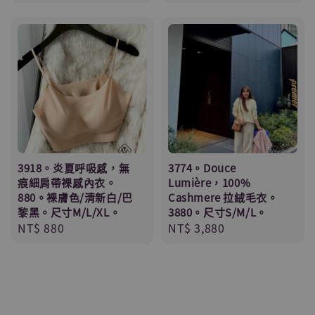
price
3918。炎夏呼吸感，無
3774。Douce
痕細肩帶裸感內衣。
Lumière，100%
880。裸膚色/清新白/巴
Cashmere 拉絨毛衣。
黎黑。尺寸M/L/XL。
3880。尺寸S/M/L。
Regular
NT$ 880
Regular
NT$ 3,880
price
price