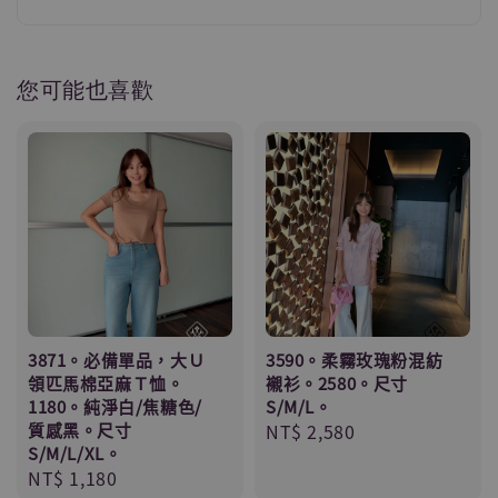
您可能也喜歡
3871。必備單品，大Ｕ
3590。柔霧玫瑰粉混紡
領匹馬棉亞麻Ｔ恤。
襯衫。2580。尺寸
1180。純淨白/焦糖色/
S/M/L。
質感黑。尺寸
Regular
NT$ 2,580
S/M/L/XL。
price
Regular
NT$ 1,180