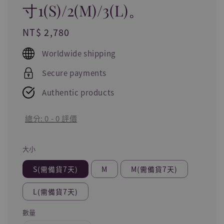
寸1(S)/2(M)/3(L)。
Regular
NT$ 2,780
price
Worldwide shipping
Secure payments
Authentic products
總分:
0
-
0
評價
大小
S(需備貨7天)
M
M(需備貨7天)
L(需備貨7天)
數量