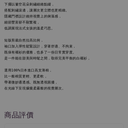
下擺以簍空花朵刺繡細緻點綴，

搭配刺繡滾邊，讓層次更立體也更精緻。

隱藏門襟設計維持視覺上的俐落感，

細節豐富卻不顯繁複，

低調展現法式女孩的溫柔巧思。
短版剪裁自然拉高比例，

袖口加入彈性鬆緊設計，穿著舒適、不拘束，

既保有襯衫的優雅，也多了一份日常實穿度。

是一件能在甜美與時髦之間，取得完美平衡的白襯衫，
選用100%日本進口高支薄棉，

比一般棉質更輕、更柔軟，

帶著微妙通透感。既無透視困擾，

在光線下呈現朦朧柔霧般的視覺層次。
商品評價