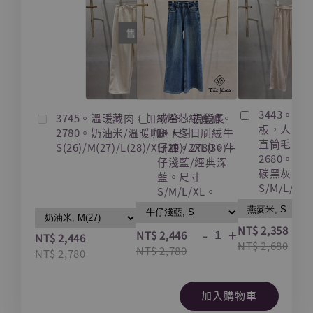
售完
3443。藏
3745。溫暖藏肉，加絨燈芯絨寬褲。
3748。視覺長
板，人字
2780。奶油米/溫暖咖。尺寸
腿，冬日刷絨牛
直筒毛呢
S(26)/M(27)/L(28)/XL(29)/2XL(30)。
仔褲。2780。牛
2680。燕
仔淺藍/經典深
碳黑灰。
藍。尺寸
S/M/L/XL
S/M/L/XL。
-
NT$ 2,358
-
+
NT$ 2,446
NT$ 2,446
NT$ 2,680
NT$ 2,780
NT$ 2,780
加入購物車