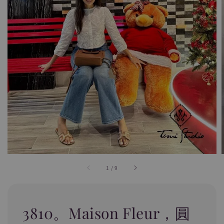
1
/
9
3810。Maison Fleur，圓