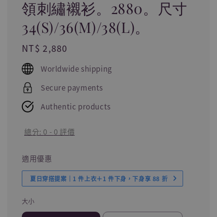
領刺繡襯衫。2880。尺寸
34(S)/36(M)/38(L)。
Regular
NT$ 2,880
price
Worldwide shipping
Secure payments
Authentic products
總分:
0
-
0
評價
適用優惠
夏日穿搭提案｜1 件上衣＋1 件下身，下身享 88 折
大小