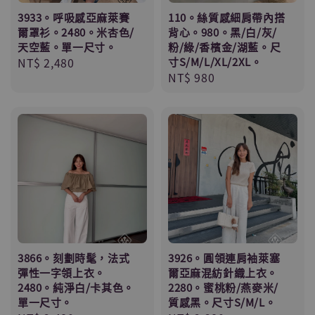
3933。呼吸感亞麻萊賽
110。絲質感細肩帶內搭
爾罩衫。2480。米杏色/
背心。980。黑/白/灰/
天空藍。單一尺寸。
粉/綠/香檳金/湖藍。尺
Regular
NT$ 2,480
寸S/M/L/XL/2XL。
Regular
NT$ 980
price
price
3866。刻劃時髦，法式
3926。圓領連肩袖萊塞
彈性一字領上衣。
爾亞麻混紡針織上衣。
2480。純淨白/卡其色。
2280。蜜桃粉/燕麥米/
單一尺寸。
質感黑。尺寸S/M/L。