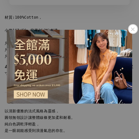
材質:100%Cotton，

小脆167/56，穿著36(M)舒適。

尺寸34(S)：肩寬33/胸寬41/下擺寬43/全長45cm

尺寸36(M)：肩寬34/胸寬43/下擺寬44/全長46cm

尺寸38(L)：肩寬35/胸寬45/下擺寬45/全長47cm
🔺尺寸皆為水平手工測量，會因布料彈性、測量起點等因素，與實際商品尺
寸略有誤差，誤差尺寸±2cm為國際驗貨標準可接受範圍。
以清新優雅的法式風格為靈感，

圓領無領設計讓整體線條更加柔和耐看。

純白色調乾淨輕盈，

是一眼就能感受到浪漫氣息的存在。