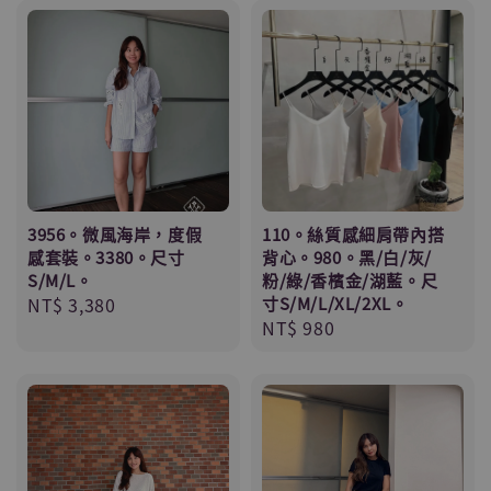
3956。微風海岸，度假
110。絲質感細肩帶內搭
感套裝。3380。尺寸
背心。980。黑/白/灰/
S/M/L。
粉/綠/香檳金/湖藍。尺
Regular
NT$ 3,380
寸S/M/L/XL/2XL。
Regular
NT$ 980
price
price