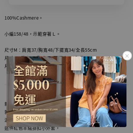
100%Cashmere。
小編158/48，示範穿著Ｌ。
尺寸M：肩寬37/胸寬48/下擺寬34/全長55cm
尺寸L：肩寬38/胸寬50/下擺寬35/全長56cm
尺寸M：肩寬39/胸寬52/下擺寬36/全長57cm
新年的第一件溫暖，
就從一抹紅開始，
溫柔、輕甜，卻不刻意，
這件紅色羊絨排扣小外套，