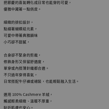
把節慶的喜氣轉化成日常也能穿的可愛，
優雅中藏著一點俏皮。
細緻的排扣設計，
點綴著蝴蝶結元素，
可愛中帶著典雅韻味
小巧卻不甜膩，
合身卻不緊身的剪裁，
修飾身形又保留舒適度，
單穿或內搭薄針織都合適。
不只過年穿得喜氣，
日常搭配牛仔褲或裙裝，也能輕鬆融入生活。
選用 100% Cashmere 羊絨，
觸感輕柔細緻、溫暖不厚重，
貼近肌膚也安心。