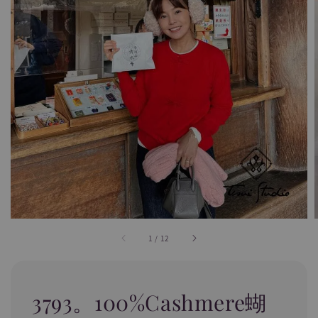
1
/
12
3793。100%Cashmere蝴