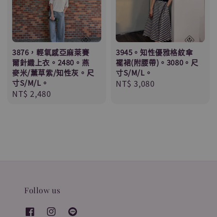
3876，輕氧感亞麻萊賽
3945。知性優雅格紋傘
爾針織上衣。2480。燕
襬裙(附腰帶)。3080。尺
麥米/薰草紫/知性灰。尺
寸S/M/L。
寸S/M/L。
Regular
NT$ 3,080
Regular
NT$ 2,480
price
price
Follow us