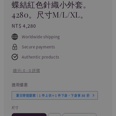
蝶結紅色針織小外套。
4280。尺寸M/L/XL。
Regular
NT$ 4,280
price
Worldwide shipping
Secure payments
Authentic products
總分:
0
-
0
評價
適用優惠
夏日穿搭提案｜1 件上衣＋1 件下身，下身享 88 折
尺寸