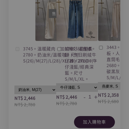
售完
3443。藏
3745。溫暖藏肉，加絨燈芯絨寬褲。
3748。視覺長
板，人字
2780。奶油米/溫暖咖。尺寸
腿，冬日刷絨牛
直筒毛呢
S(26)/M(27)/L(28)/XL(29)/2XL(30)。
仔褲。2780。牛
2680。燕
仔淺藍/經典深
碳黑灰。
藍。尺寸
S/M/L/XL
S/M/L/XL。
-
NT$ 2,358
-
+
NT$ 2,446
NT$ 2,446
NT$ 2,680
NT$ 2,780
NT$ 2,780
加入購物車