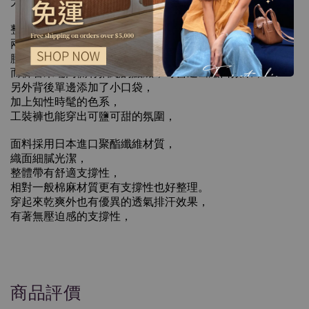
大餐後更能依照自身狀況適當調整，
整件帶著著滿滿細節，比常見款式更有設計，
兩側有著大口袋的設計可以增加整體立體感，
腰部兩側是可自由調整的小巧思，
而褲管末端內側有抽繩的點綴，可營造出縮口效果，
另外背後單邊添加了小口袋，
加上知性時髦的色系，
工裝褲也能穿出可鹽可甜的氛圍，
面料採用日本進口聚酯纖維材質，
織面細膩光潔，
整體帶有舒適支撐性，
相對一般棉麻材質更有支撐性也好整理。
穿起來乾爽外也有優異的透氣排汗效果，
有著無壓迫感的支撐性，
商品評價