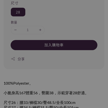
尺寸
28
數量
加入購物車
分享
100%Polyester。
小脆身高167體重56，臀圍38，示範穿著28舒適。
尺寸26：腰33/褲檔30/臀48.5/全長100cm
尺寸27：腰34.5/褲檔31.5/臀50/全長101cm