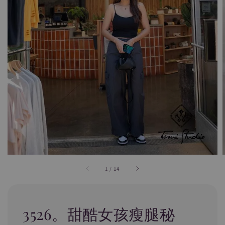
1
/
14
3526。甜酷女孩瘦腿秘