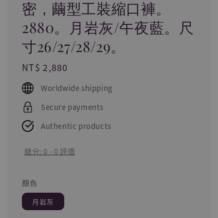
密，繭型工裝縮口褲。
2880。月岩灰/午夜藍。尺
寸26/27/28/29。
Regular
NT$ 2,880
price
Worldwide shipping
Secure payments
Authentic products
總分:
0
-
0
評價
顏色
月岩灰