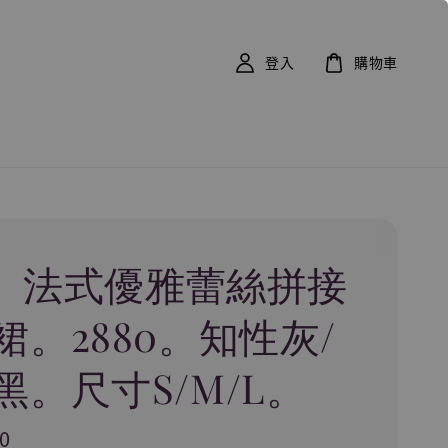
登入
購物車
55。法式優雅蕾絲拼接
裙。2880。知性灰/
黑。尺寸S/M/L。
0