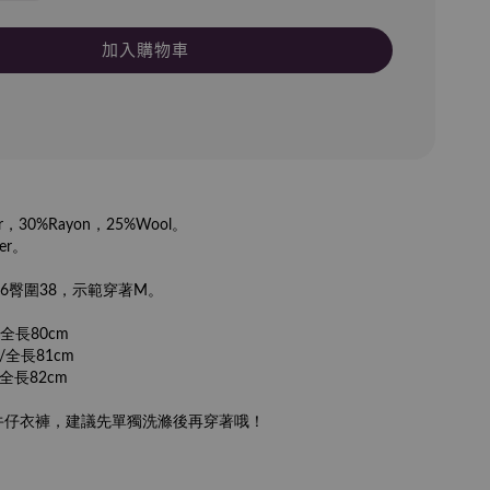
加入購物車
er，30%Rayon，25%Wool。
er。
56臀圍38，示範穿著M。
/全長80cm
/全長81cm
/全長82cm
牛仔衣褲，建議先單獨洗滌後再穿著哦！