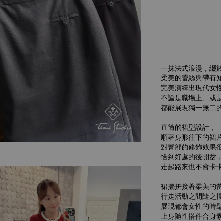
一抹法式浪漫，綴
柔美的蕾絲與帶有
完美演繹出現代女
不論是職場上、或
都能展現獨一無二
直筒的裙型設計，
順著身形往下的裙
對臀部的修飾效果
恰到好處的後開岔
走起路來也不會卡
裙擺拼接著柔美的
行走活動之間隨之
展現都會女性的時
上身隨性搭件合身素