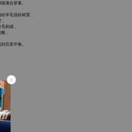
都很適合穿著。
精紡羊毛混紡材質，
理，
有毛刺感，
流暢，
找到完美平衡。