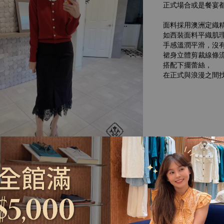
正式場合或是餐宴
面料採用澳洲定織
如西裝面料平織肌
手感溫潤平滑，沒
裙身立體剪裁線條
搭配下擺蕾絲，
在正式與浪漫之間