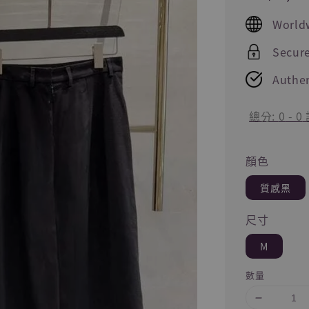
price
World
Secur
Authen
總分:
0
-
0
顏色
質感黑
尺寸
M
數量