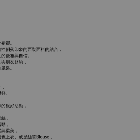
於裙襬。
知性俐落印象的西裝面料的結合，
性的優雅與自信。
是與朋友赴約，
的風采。
片，
很好。
，
卡的很好活動，
蕾絲，
擺動，
髦與柔美，
色上衣、或是絲質Blouse，