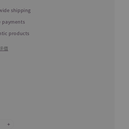
wide shipping
e payments
tic products
評價