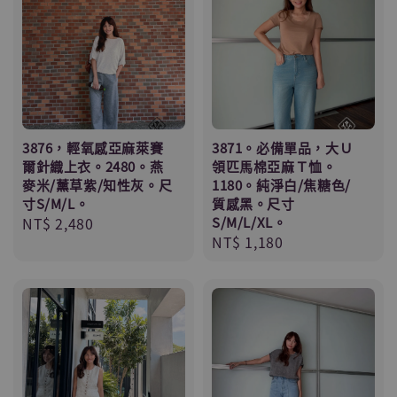
3876，輕氧感亞麻萊賽
3871。必備單品，大Ｕ
爾針織上衣。2480。燕
領匹馬棉亞麻Ｔ恤。
麥米/薰草紫/知性灰。尺
1180。純淨白/焦糖色/
寸S/M/L。
質感黑。尺寸
Regular
NT$ 2,480
S/M/L/XL。
Regular
NT$ 1,180
price
price