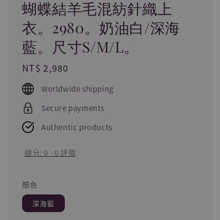
蝴蝶結羊毛混紡針織上
衣。2980。奶油白/深海
藍。尺寸S/M/L。
Regular
NT$ 2,980
price
Worldwide shipping
Secure payments
Authentic products
總分:
0
-
0
評價
顏色
深海藍