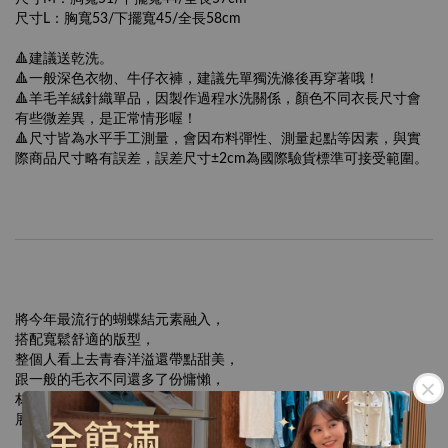
尺寸L：胸寬53/下擺寬45/全長58cm
🔺建議送乾洗。
🔺一般深色衣物、牛仔衣褲，建議先單獨洗滌後再穿著哦！
🔺羊毛羊絨針織單品，因製作過程水洗關係，顏色不同衣長尺寸會
有些微差異，是正常情形喔！
🔺尺寸皆為水平手工測量，會因布料彈性、測量起點等因素，與實
際商品尺寸略有誤差，誤差尺寸±2cm為國際驗貨標準可接受範圍。
將今年最流行的蝴蝶結元素融入，
搭配寬鬆舒適的版型，
整個人看上去青春洋溢還帶點甜美，
跟一般的毛衣不同還多了份慵懶，
材質還是那種厚實的針織，
展現高顏值又帶有滿滿的保暖效果，