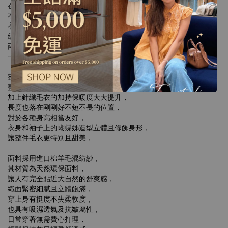
在衣身與袖型的設計都是有一定空間的，
不必擔心內層搭配其他衣物會顯得拘束，
衣身與袖子上立體的蝴蝶結設計可以凸顯立體感，
經典圓領設計的領口可以修飾臉型，
兩色更採用秋冬穿搭率極高的奶油白及深海藍，
一深一淺更好搭配其他單品，
整體穿起來很有慵懶的氛圍，
整個人不會顯得很臃腫，
加上針織毛衣的加持保暖度大大提升，
長度也落在剛剛好不短不長的位置，
對於各種身高相當友好，
衣身和袖子上的蝴蝶姊造型立體且修飾身形，
讓整件毛衣更特別且甜美，
面料採用進口棉羊毛混紡紗，
其材質為天然環保面料，
讓人有完全貼近大自然的舒爽感，
織面緊密細膩且立體飽滿，
穿上身有挺度不失柔軟度，
也具有吸濕透氣及抗皺屬性，
日常穿著無需費心打理，