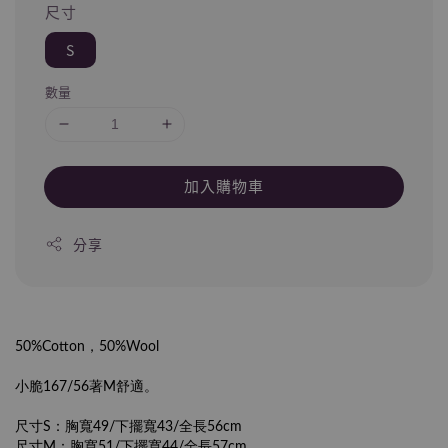
尺寸
S
數量
加入購物車
分享
50%Cotton，50%Wool
小脆167/56著M舒適。
尺寸S：胸寬49/下擺寬43/全長56cm
尺寸M：胸寬51/下擺寬44/全長57cm