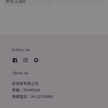
Regular
NT$ 2,680
price
price
Follow us
About us
辰悅資有限公司
統編：95445518
聯絡電話：04-22530888