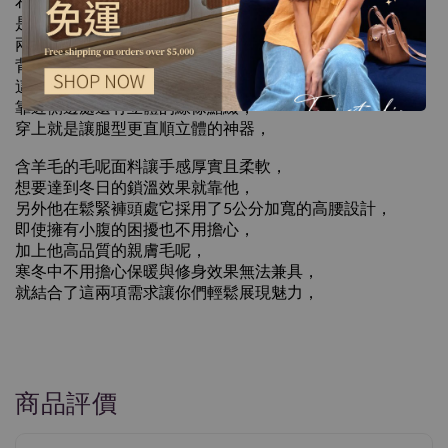
布料上有著法式感的層次人字紋設計，
是一款擁有舒適度與高顏值的優秀品，
兩側都有口袋的設計卻不顯胯寬，
背後簡約無設計讓整體視覺更直順，
這款是沒有拉鍊的設計，但穿起來不會鬆垮或緊繃，
靠近側邊處還有立體的線條點綴，
穿上就是讓腿型更直順立體的神器，
含羊毛的毛呢面料讓手感厚實且柔軟，
想要達到冬日的鎖溫效果就靠他，
另外他在鬆緊褲頭處它採用了5公分加寬的高腰設計，
即使擁有小腹的困擾也不用擔心，
加上他高品質的親膚毛呢，
寒冬中不用擔心保暖與修身效果無法兼具，
就結合了這兩項需求讓你們輕鬆展現魅力，
商品評價