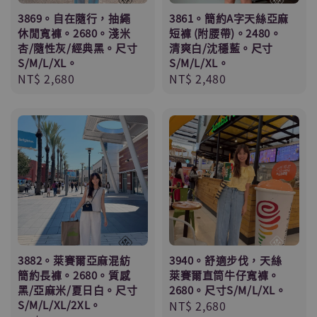
3869。自在隨行，抽繩
3861。簡約A字天絲亞麻
休閒寬褲。2680。淺米
短褲 (附腰帶)。2480。
杏/隨性灰/經典黑。尺寸
清爽白/沈穩藍。尺寸
S/M/L/XL。
S/M/L/XL。
Regular
NT$ 2,680
Regular
NT$ 2,480
price
price
3882。萊賽爾亞麻混紡
3940。舒適步伐，天絲
簡約長褲。2680。質感
萊賽爾直筒牛仔寬褲。
黑/亞麻米/夏日白。尺寸
2680。尺寸S/M/L/XL。
S/M/L/XL/2XL。
Regular
NT$ 2,680