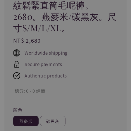
紋鬆緊直筒毛呢褲。
2680。燕麥米/碳黑灰。尺
寸S/M/L/XL。
Regular
NT$ 2,680
price
Worldwide shipping
Secure payments
Authentic products
總分:
0
-
0
評價
顏色
燕麥米
碳黑灰