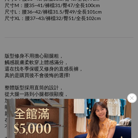
尺寸M：腰35~41/褲檔31/臀47/全長100cm
尺寸L：腰36~42/褲檔31.5/臀49/全長101cm
尺寸XL：腰37~43/褲檔32/臀51/全長102cm
版型修身不用擔心顯腿粗，
觸感親膚柔軟穿上體感滿分，
還在找冬季保暖又修身的直感長褲，
真的是購買後不會後悔的選擇!
整體版型採用直筒的設計，
從大腿一路到小腿都很顯瘦，
加上材質具有一定的厚度，
能夠有效在寒冬中保有溫暖的效果，
親膚性極高，敏感肌膚也能輕鬆入手，
在優異材質的加持下，
不用費心整理隨手一搭就能出門。