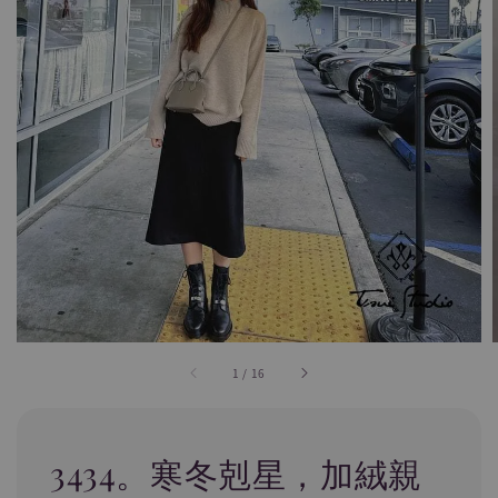
1
/
16
3434。寒冬剋星，加絨親