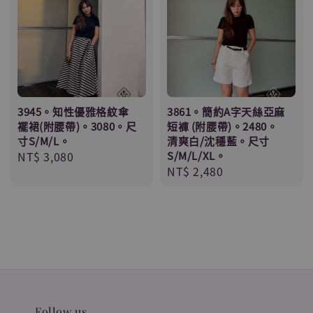
3945。知性優雅格紋傘
3861。簡約A字天絲亞麻
襬裙(附腰帶)。3080。尺
短褲 (附腰帶)。2480。
寸S/M/L。
清爽白/沈穩藍。尺寸
Regular
NT$ 3,080
S/M/L/XL。
Regular
NT$ 2,480
price
price
Follow us