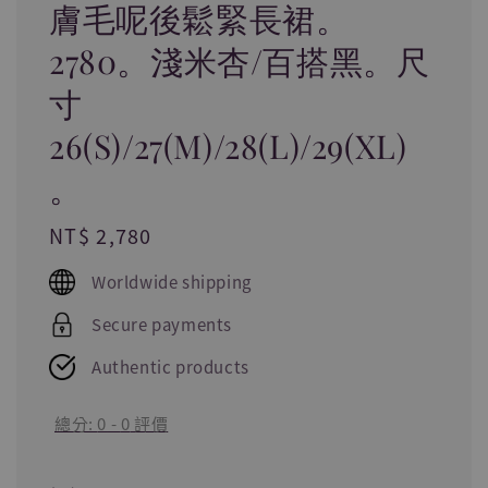
膚毛呢後鬆緊長裙。
2780。淺米杏/百搭黑。尺
寸
26(S)/27(M)/28(L)/29(XL)
。
Regular
NT$ 2,780
price
Worldwide shipping
Secure payments
Authentic products
總分:
0
-
0
評價