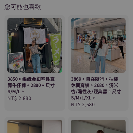
您可能也喜歡
3850。編織金釦率性直
3869。自在隨行，抽繩
筒牛仔褲。2880。尺寸
休閒寬褲。2680。淺米
S/M/L。
杏/隨性灰/經典黑。尺寸
Regular
NT$ 2,880
S/M/L/XL。
Regular
NT$ 2,680
price
price