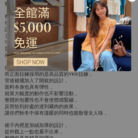
幫你們一併修飾腿型與臀型，
整體修身不貼臀的版型設計，
視覺效果看起來直順不顯胯，
讓不習慣穿長裙的人都可以放心嘗試，
另外他後鬆緊的貼心設計，
可以大大增加穿著上的舒適度，
質料摸起來具有一定彈性，
外出活動不受限制，
後鬆緊的設計沒有一般市面上的那麼明顯，
而正面拉鍊採用的是高品質的YKK拉鍊，
背後裙擺加入了開衩的設計，
面料本身也具有彈性，
就算大幅度的動作也不影響活動，
整體的包覆性也不會使體感緊繃，
反而恰到好處的達到藏肉的效果，
讓你們秋冬中保有溫暖的同時也能散發女人味，
裙子內裡是加絨加厚的設計，
從外觀上一點也看不出來，