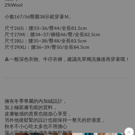
2%Wool
小脆167/56臀圍38示範穿著Ｍ。
尺寸
：腰33~36/臀44/全長81.5cm
26(S)
尺寸
：腰34~37/褲檔46/臀/全長82.5cm
27(M)
尺寸
：腰35~38/臀48/全長83.5cm
28(L)
尺寸
：腰36~39/臀50/全長84.5cm
29(XL)
🔺
一般深色衣物、牛仔衣褲，建議先單獨洗滌後再穿著哦！
擁有冬季專屬的內加絨設計，
加上極親膚毛呢的質料，
皮膚敏感的貴賓也能放心享受，
另外他後鬆緊的設計也能保持一整天的舒適度，
秋冬不小心吃太多也不用擔心
穿上它肉肉完全消失的無影無蹤，