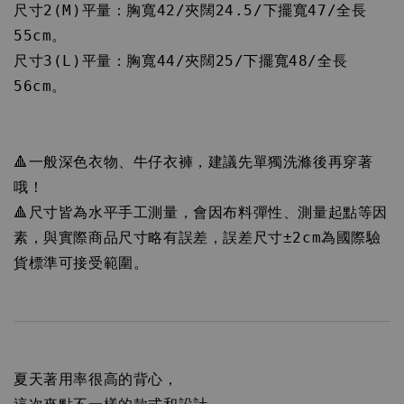
尺寸2(M)平量：胸寬42/夾闊24.5/下擺寬47/全長
55cm。

尺寸3(L)平量：胸寬44/夾闊25/下擺寬48/全長
56cm。

🔺一般深色衣物、牛仔衣褲，建議先單獨洗滌後再穿著
哦！

🔺尺寸皆為水平手工測量，會因布料彈性、測量起點等因
素，與實際商品尺寸略有誤差，誤差尺寸±2cm為國際驗
貨標準可接受範圍。
夏天著用率很高的背心，
