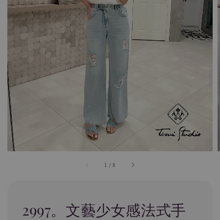
1
/
8
2997。文藝少女感法式手