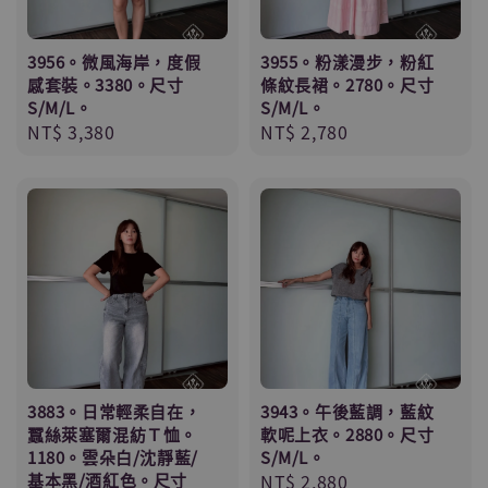
3956。微風海岸，度假
3955。粉漾漫步，粉紅
感套裝。3380。尺寸
條紋長裙。2780。尺寸
S/M/L。
S/M/L。
Regular
NT$ 3,380
Regular
NT$ 2,780
price
price
3883。日常輕柔自在，
3943。午後藍調，藍紋
蠶絲萊塞爾混紡Ｔ恤。
軟呢上衣。2880。尺寸
1180。雲朵白/沈靜藍/
S/M/L。
基本黑/酒紅色。尺寸
Regular
NT$ 2,880