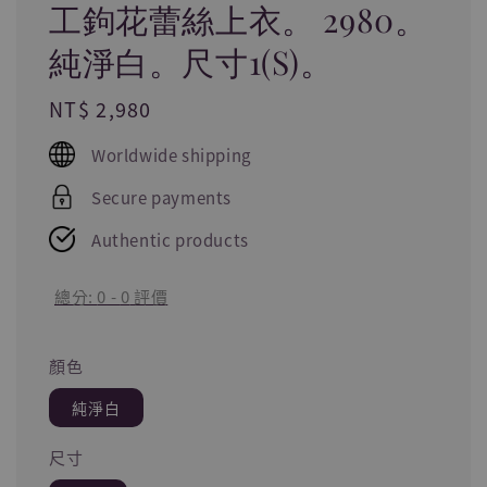
工鉤花蕾絲上衣。 2980。
純淨白。尺寸1(S)。
Regular
NT$ 2,980
price
Worldwide shipping
Secure payments
Authentic products
總分:
0
-
0
評價
顏色
純淨白
尺寸