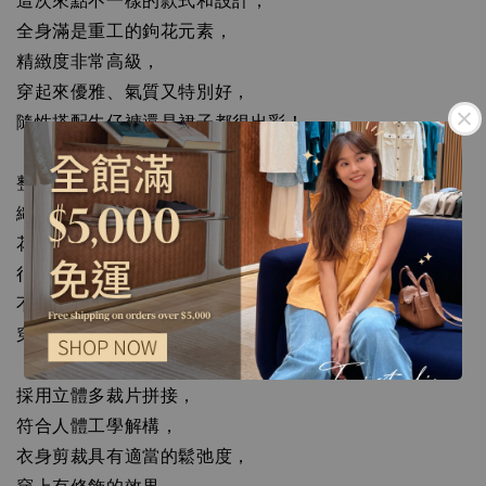
這次來點不一樣的款式和設計，

全身滿是重工的鉤花元素，

精緻度非常高級，

穿起來優雅、氣質又特別好，

隨性搭配牛仔褲還是裙子都很出彩！

整件由手工鉤花製成的刺繡，

織面上那浮雕感花卉紋理，

花型大氣唯美，值得細細品味，

很喜歡這件的邊緣處花樣形狀，

不規則的葉片感搭配簍空，

穿起來更顯得仙氣滿分，

採用立體多裁片拼接，

符合人體工學解構，

衣身剪裁具有適當的鬆弛度，
