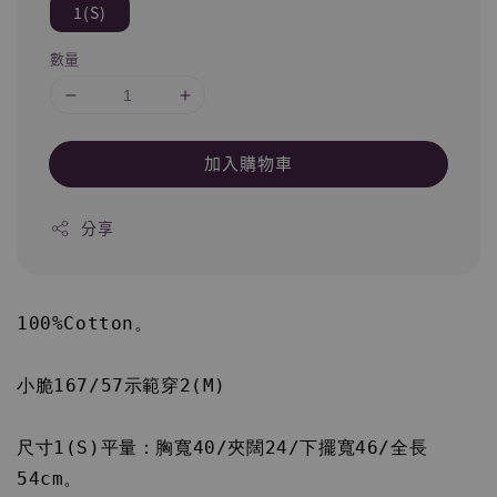
1(S)
數量
加入購物車
分享
100%Cotton。
小脆167/57示範穿2(M)
尺寸1(S)平量：胸寬40/夾闊24/下擺寬46/全長
54cm。
