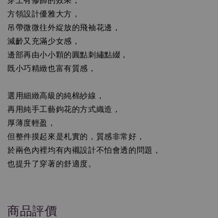
穿上有修飾的效果，

方領設計優雅大方，

吊帶微微往外綻放的飛袖花邊，

減齡又充滿少女感，

邊部再由小小顆的圓點刺繡點綴，

既小巧精緻也富有質感，

選用細緻高級的純棉紗線，

再用純手工藝鉤花的方式織造，

厚薄度輕盈，

但整件摸起來是札實的，質感非常好，

於兩色內裡均有內襯設計不怕會透的問題，

也提升了穿著的舒適度。
商品評價