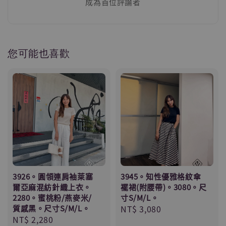
成為首位評論者
您可能也喜歡
3926。圓領連肩袖萊塞
3945。知性優雅格紋傘
爾亞麻混紡針織上衣。
襬裙(附腰帶)。3080。尺
2280。蜜桃粉/燕麥米/
寸S/M/L。
質感黑。尺寸S/M/L。
Regular
NT$ 3,080
Regular
NT$ 2,280
price