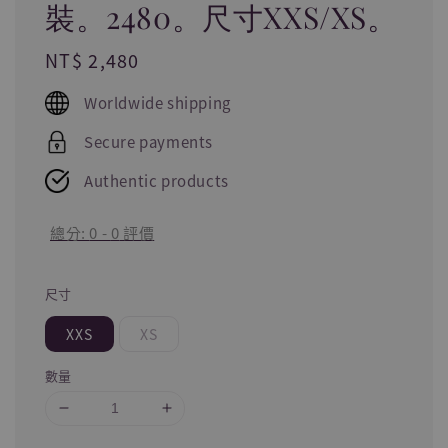
裝。2480。尺寸XXS/XS。
Regular
NT$ 2,480
price
Worldwide shipping
Secure payments
Authentic products
總分:
0
-
0
評價
尺寸
XXS
XS
數量