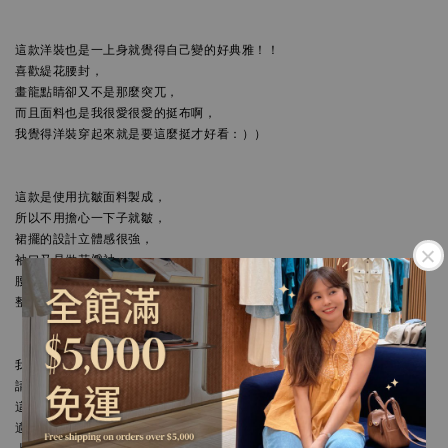
這款洋裝也是一上身就覺得自己變的好典雅！！

喜歡緹花腰封，

畫龍點睛卻又不是那麼突兀，

而且面料也是我很愛很愛的挺布啊，

這款是使用抗皺面料製成，

所以不用擔心一下子就皺，

裙擺的設計立體感很強，

袖口又是做花瓣袖，

腰間緹花的腰封設計讓人看起來腰超瘦的，

我通常喜歡的洋裝就是穿出去會讓路人問你，

請問洋裝在哪裡買呢哈哈，

這款的翻領也超耐看的，

適合很多場合，
