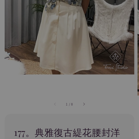
1
/
8
177。典雅復古緹花腰封洋