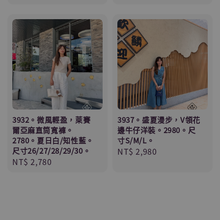
price
3932。微風輕盈，萊賽
3937。盛夏漫步，V領花
爾亞麻直筒寬褲。
邊牛仔洋裝。2980。尺
2780。夏日白/知性藍。
寸S/M/L。
尺寸26/27/28/29/30。
Regular
NT$ 2,980
Regular
NT$ 2,780
price
price