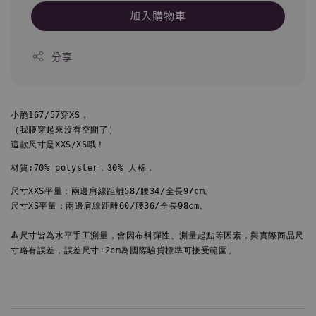
加入購物車
分享
小脆167/57穿XS，

（我腰穿起來沒有空間了）

這款尺寸是XXS/XS哦！
材質:70% polyster，30% 人棉，
尺寸XXS平量：兩邊肩線距離58/腰34/全長97cm。

尺寸XS平量：兩邊肩線距離60/腰36/全長98cm。

🔺尺寸皆為水平手工測量，會因布料彈性、測量起點等因素，與實際商品尺
寸略有誤差，誤差尺寸±2cm為國際驗貨標準可接受範圍。
