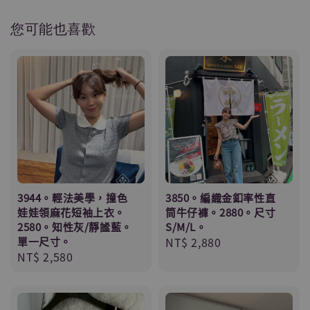
您可能也喜歡
3944。輕法美學，撞色
3850。編織金釦率性直
娃娃領麻花短袖上衣。
筒牛仔褲。2880。尺寸
2580。知性灰/靜謐藍。
S/M/L。
單一尺寸。
Regular
NT$ 2,880
Regular
NT$ 2,580
price
price