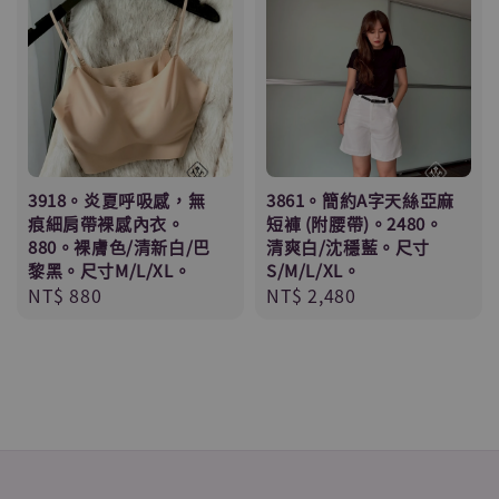
3918。炎夏呼吸感，無
3861。簡約A字天絲亞麻
痕細肩帶裸感內衣。
短褲 (附腰帶)。2480。
880。裸膚色/清新白/巴
清爽白/沈穩藍。尺寸
黎黑。尺寸M/L/XL。
S/M/L/XL。
Regular
NT$ 880
Regular
NT$ 2,480
price
price