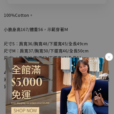
100%Cotton。
小脆身高167/體重56，示範穿著Ｍ
尺寸S：肩寬36/胸寬48/下擺寬45/全長49cm
尺寸M：肩寬37/胸寬50/下擺寬46/全長50cm
尺寸L：肩寬38/胸寬52/下擺寬47/全長51cm
🔺尺寸皆為水平手工測量，會因布料彈性、測量起點等因
素，與實際商品尺寸略有誤差，誤差尺寸±2cm為國際驗
貨標準可接受範圍。