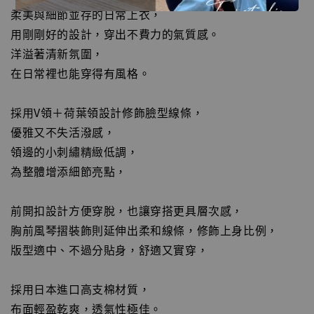
柔美與細節並存的日常上衣，
用剛剛好的設計，穿出不費力的氣質感。
洋溢著清新氛圍，
在日常裡也能穿得有風格。
採用V領＋荷葉領設計修飾臉型線條，
優雅又不失活潑感，
領邊的小刺繡精緻低調，
為整體增添細節亮點，
前開扣設計方便穿脫，也讓穿搭更具層次感，
胸前風琴摺裝飾則延伸出柔和線條，修飾上身比例，
版型適中、不過分貼身，舒適又實穿，
採用日本進口高支棉材質，
布面輕盈乾爽，透氣性極佳。