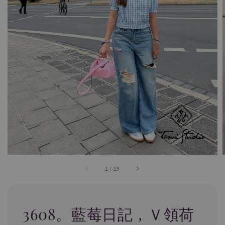
1
/
19
3608。藍莓日記，Ｖ領荷