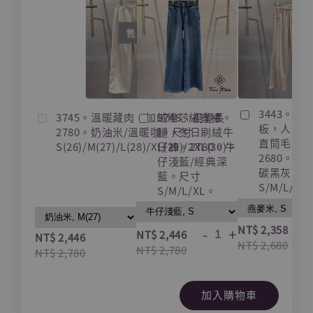
售完
3443。藏
3745。溫暖藏肉，加絨燈芯絨寬褲。
3748。視覺長
板，人字
2780。奶油米/溫暖咖。尺寸
腿，冬日刷絨牛
直筒毛呢
S(26)/M(27)/L(28)/XL(29)/2XL(30)。
仔褲。2780。牛
2680。燕
仔淺藍/經典深
碳黑灰。
藍。尺寸
S/M/L/XL
S/M/L/XL。
-
NT$ 2,358
-
+
NT$ 2,446
NT$ 2,446
NT$ 2,680
NT$ 2,780
NT$ 2,780
加入購物車