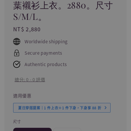
葉襯衫上衣。2880。尺寸
S/M/L。
Regular
NT$ 2,880
price
Worldwide shipping
Secure payments
Authentic products
總分:
0
-
0
評價
適用優惠
夏日穿搭提案｜1 件上衣＋1 件下身，下身享 88 折
尺寸